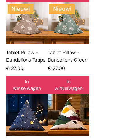
Nieuw!
Nieuw!
Tablet Pillow -
Tablet Pillow -
Dandelions Taupe
Dandelions Green
Prijs
Prijs
€ 27,00
€ 27,00
In
In
winkelwagen
winkelwagen