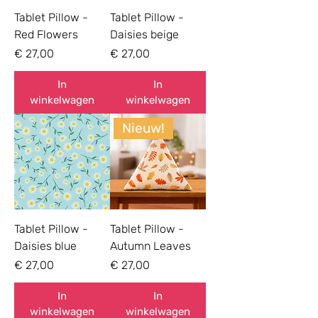
iedereen die rust vindt in de natuur.
Tablet Pillow -
Tablet Pillow -
Red Flowers
Daisies beige
Prijs
Prijs
€ 27,00
€ 27,00
In
In
winkelwagen
winkelwagen
Nieuw!
Tablet Pillow -
Tablet Pillow -
Daisies blue
Autumn Leaves
Prijs
Prijs
€ 27,00
€ 27,00
In
In
winkelwagen
winkelwagen