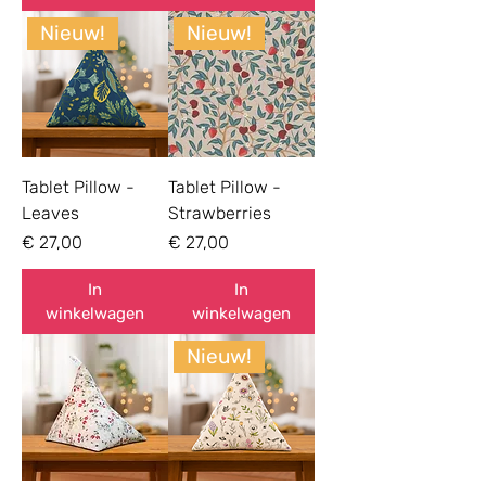
Nieuw!
Nieuw!
Tablet Pillow -
Tablet Pillow -
Leaves
Strawberries
Prijs
Prijs
€ 27,00
€ 27,00
In
In
winkelwagen
winkelwagen
Nieuw!