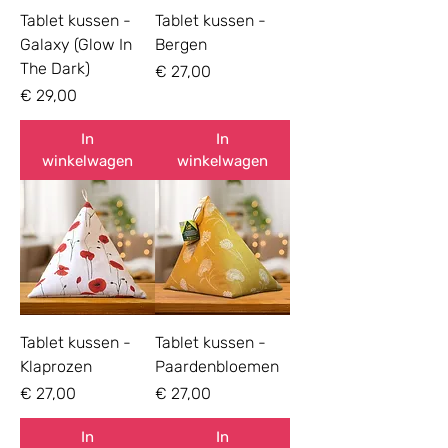
Tablet kussen -
Tablet kussen -
Galaxy (Glow In
Bergen
The Dark)
Prijs
€ 27,00
Prijs
€ 29,00
In
In
winkelwagen
winkelwagen
Tablet kussen -
Tablet kussen -
Klaprozen
Paardenbloemen
Prijs
Prijs
€ 27,00
€ 27,00
In
In