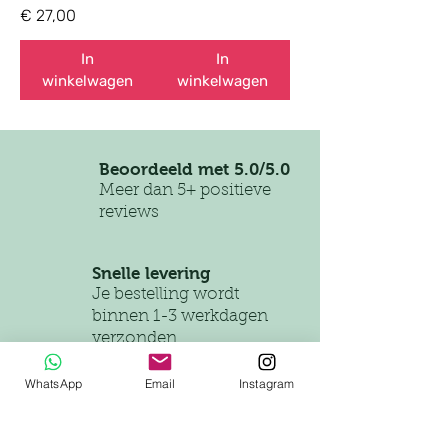
Prijs
€ 27,00
In
In
winkelwagen
winkelwagen
Beoordeeld met 5.0/5.0
Meer dan 5+ positieve
reviews
Snelle levering
Je bestelling wordt
binnen 1-3 werkdagen
verzonden
Meerdere unieke designs
WhatsApp
Email
Instagram
Steeds weer nieuwe
opties!