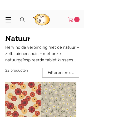
Binnen 1-3 werkdagen verstuurd
Natuur
Hervind de verbinding met de natuur –
zelfs binnenshuis – met onze
natuurgeïnspireerde tablet kussens.
Van bladmotieven en bosdieren tot
22 producten
berglandschappen en aardse tinten,
Filteren en sorteren
elk kussen brengt een kalme, gezellige
sfeer in je ruimte. Handgemaakt,
lichtgewicht en ergonomisch
ontworpen, perfect voor lezen,
ontspannen of browsen. Een
doordacht cadeau voor
natuurliefhebbers, wandelaars of