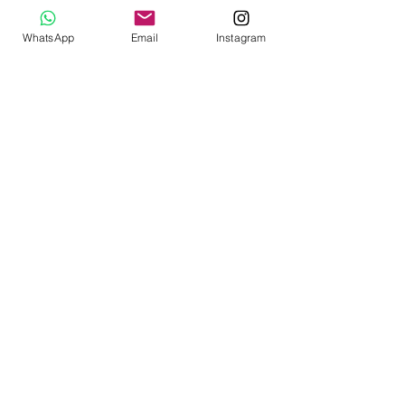
Onze kleine
WhatsApp
Email
Instagram
kittens
Algemene voorwaarden
(binnenkort)
Privacybeleid
(binnenkort)
Garantiebeleid
(binnenkort)
Restitutiebeleid
(binnenkort)
Onze
ontwerpen
Media
Zee & strand
Uniek
Bloeme
n
Dieren
Lief