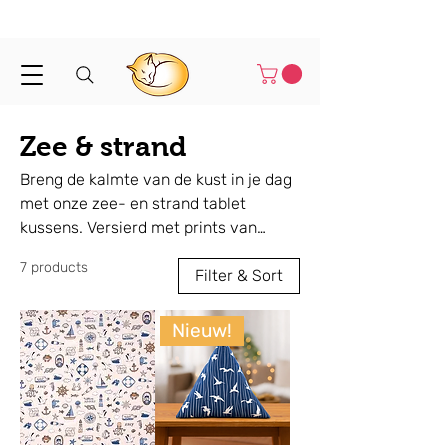
Binnen 1-3 werkdagen verstuurd
Zee & strand
Breng de kalmte van de kust in je dag
met onze zee- en strand tablet
kussens. Versierd met prints van
vuurtorens, boten, strandhuisjes en
7 products
oceaanscènes, zijn deze
Filter & Sort
handgemaakte kussens perfect voor
iedereen die van de kust houdt.
Nieuw!
Lichtgewicht en comfortabel, ideaal
voor lezen, streamen of wegdromen
bij het idee van zoute lucht en
zomerse dagen. Of je nu een cadeau
zoekt voor een strandliefhebber of