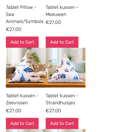
jezelf verwent – er is altijd een Lapcat
Tablet Pillow -
Tablet kussen -
voor elke ziel die van de kust houdt.
Sea
Meeuwen
Animals/Symbols
Price
€27,00
Price
€27,00
Add to Cart
Add to Cart
Tablet kussen -
Tablet kussen -
Zeevissen
Strandhuisjes
Price
Price
€27,00
€27,00
Add to Cart
Add to Cart