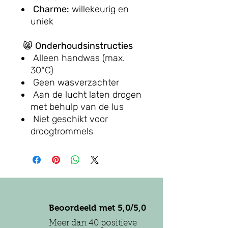
Charme:
willekeurig en
uniek
😸
Onderhoudsinstructies
Alleen handwas (max.
30°C)
Geen wasverzachter
Aan de lucht laten drogen
met behulp van de lus
Niet geschikt voor
droogtrommels
Beoordeeld met 5,0/5,0
Meer dan 40 positieve