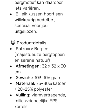
bergmotief kan daardoor
iets variëren.
Bij elk kussen hoort een
willekeurig bedeltje
,
speciaal voor jou
uitgekozen.
😸
Productdetails
Patroon:
Bergen
(majestueuze bergtoppen
en serene natuur)
Afmetingen:
32 x 32 x 30
cm
Gewicht:
103–106 gram
Materiaal:
75–80% katoen
/ 20–25% polyester
Vulling:
vlamvertragende,
milieuvriendelijke EPS-
korrels