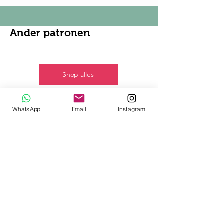
Ander patronen
Shop alles
Nieuw!
WhatsApp
Email
Instagram