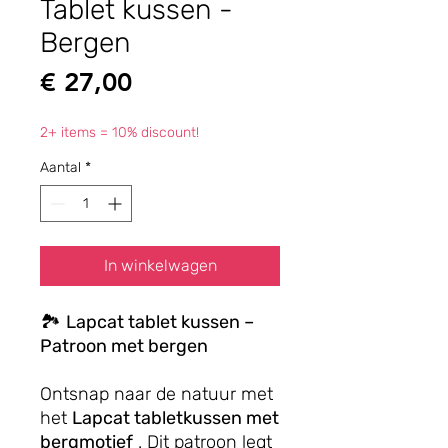
Tablet kussen -
Bergen
Prijs
€ 27,00
2+ items = 10% discount!
Aantal
*
In winkelwagen
🏞️
Lapcat tablet kussen –
Patroon met bergen
Ontsnap naar de natuur met
het
Lapcat tabletkussen met
bergmotief
. Dit patroon legt