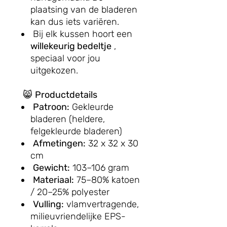
plaatsing van de bladeren
kan dus iets variëren.
Bij elk kussen hoort een
willekeurig bedeltje
,
speciaal voor jou
uitgekozen.
😸
Productdetails
Patroon:
Gekleurde
bladeren (heldere,
felgekleurde bladeren)
Afmetingen:
32 x 32 x 30
cm
Gewicht:
103–106 gram
Materiaal:
75–80% katoen
/ 20–25% polyester
Vulling:
vlamvertragende,
milieuvriendelijke EPS-