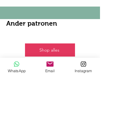
Ander patronen
Shop alles
Nieuw!
WhatsApp
Email
Instagram