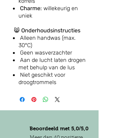
korrels
Charme:
willekeurig en
uniek
😸
Onderhoudsinstructies
Alleen handwas (max.
30°C)
Geen wasverzachter
Aan de lucht laten drogen
met behulp van de lus
Niet geschikt voor
droogtrommels
Beoordeeld met 5,0/5,0
Meer dan 40 positieve