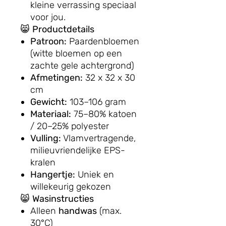
kleine verrassing speciaal
voor jou.
😸
Productdetails
Patroon:
Paardenbloemen
(witte bloemen op een
zachte gele achtergrond)
Afmetingen:
32 x 32 x 30
cm
Gewicht:
103–106 gram
Materiaal:
75–80% katoen
/ 20–25% polyester
Vulling:
Vlamvertragende,
milieuvriendelijke EPS-
kralen
Hangertje:
Uniek en
willekeurig gekozen
😸
Wasinstructies
Alleen
handwas
(max.
30°C)