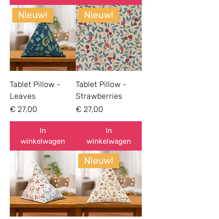
Nieuw!
Nieuw!
Tablet Pillow -
Tablet Pillow -
Leaves
Strawberries
Prijs
Prijs
€ 27,00
€ 27,00
In
In
winkelwagen
winkelwagen
Nieuw!