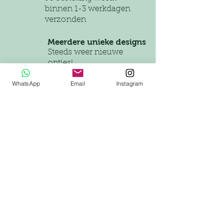
binnen 1-3 werkdagen
verzonden
Meerdere unieke designs
Steeds weer nieuwe
opties!
WhatsApp
Email
Instagram
Lapcat
NL
Traverse 37,
5361 TA
Grave
KVK-nummer:
95812946
lapcatnl@outlook.com