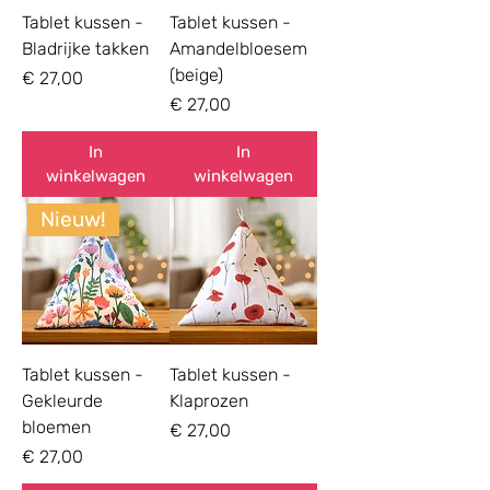
Tablet kussen -
Tablet kussen -
Bladrijke takken
Amandelbloesem
(beige)
Prijs
€ 27,00
Prijs
€ 27,00
In
In
winkelwagen
winkelwagen
Nieuw!
Tablet kussen -
Tablet kussen -
Gekleurde
Klaprozen
bloemen
Prijs
€ 27,00
Prijs
€ 27,00