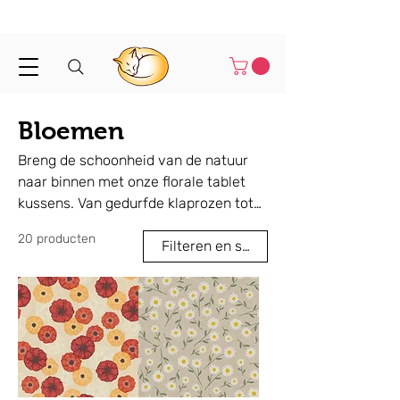
Binnen 1-3 werkdagen verstuurd
Bloemen
Breng de schoonheid van de natuur
naar binnen met onze florale tablet
kussens. Van gedurfde klaprozen tot
zachte paardenbloemen, elk kussen
20 producten
voegt een vleugje vreugde en comfort
Filteren en sorteren
toe aan je dag. Handgemaakt,
lichtgewicht en perfect voor lezen,
ontspannen of als cadeau.