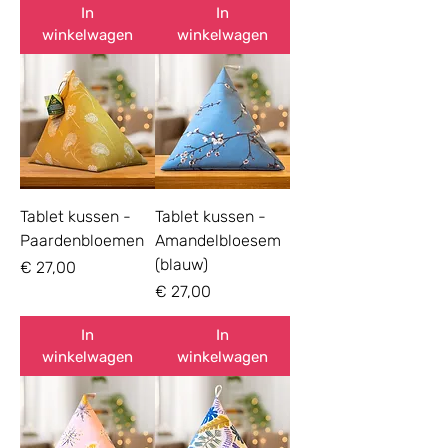
In
In
winkelwagen
winkelwagen
Tablet kussen -
Tablet kussen -
Paardenbloemen
Amandelbloesem
(blauw)
Prijs
€ 27,00
Prijs
€ 27,00
In
In
winkelwagen
winkelwagen