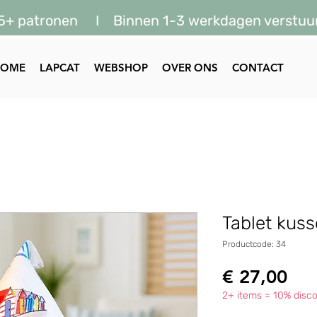
5+ patronen I Binnen 1-3 werkdagen verstuu
HOME
LAPCAT
WEBSHOP
OVER ONS
CONTACT
Tablet kuss
Productcode: 34
Prij
€ 27,00
2+ items = 10% disco