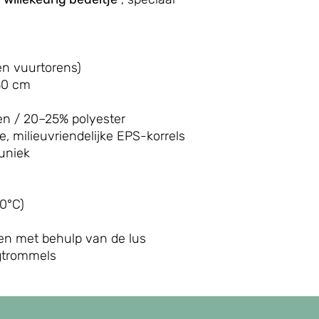
n vuurtorens)
30 cm
n / 20–25% polyester
 milieuvriendelijke EPS-korrels
 uniek
0°C)
en met behulp van de lus
ogtrommels