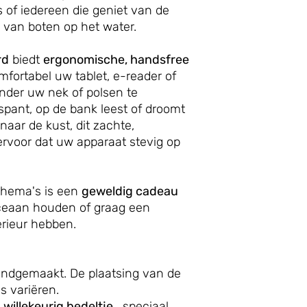
s of iedereen die geniet van de
van boten op het water.
rd
biedt
ergonomische, handsfree
mfortabel uw tablet, e-reader of
nder uw nek of polsen te
spant, op de bank leest of droomt
aar de kust, dit zachte,
ervoor dat uw apparaat stevig op
thema's is een
geweldig cadeau
ceaan houden of graag een
erieur hebben.
andgemaakt. De plaatsing van de
s variëren.
n
willekeurig bedeltje
, speciaal