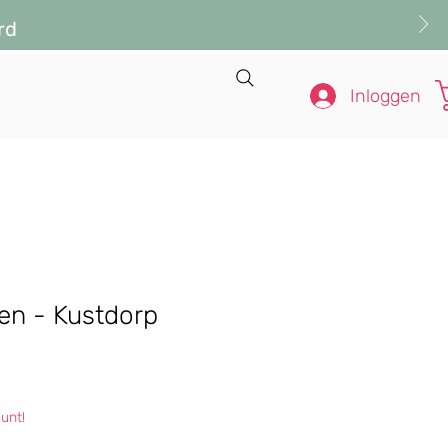
rd
Inloggen
en - Kustdorp
s
unt!