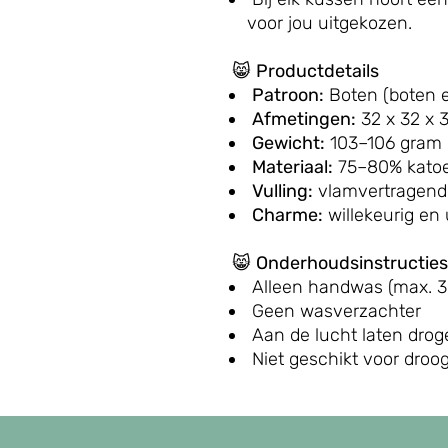
voor jou uitgekozen.
😸
Productdetails
Patroon:
Boten (boten e
Afmetingen:
32 x 32 x 
Gewicht:
103–106 gram
Materiaal:
75–80% katoe
Vulling:
vlamvertragende,
Charme:
willekeurig en
😸
Onderhoudsinstructies
Alleen handwas (max. 3
Geen wasverzachter
Aan de lucht laten drog
Niet geschikt voor dro