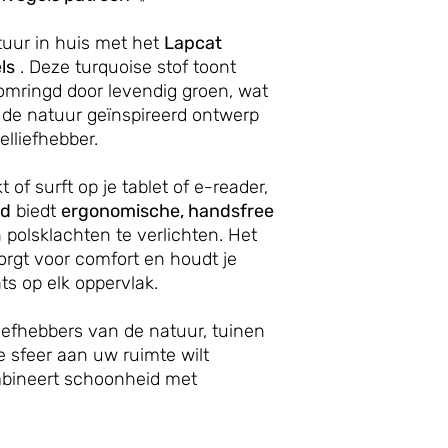
uur in huis met het
Lapcat
ls
. Deze turquoise stof toont
 omringd door levendig groen, wat
r de natuur geïnspireerd ontwerp
elliefhebber.
kt of surft op je tablet of e-reader,
rd
biedt
ergonomische, handsfree
polsklachten te verlichten. Het
orgt voor comfort en houdt je
ats op elk oppervlak.
iefhebbers van de natuur, tuinen
 sfeer aan uw ruimte wilt
mbineert schoonheid met