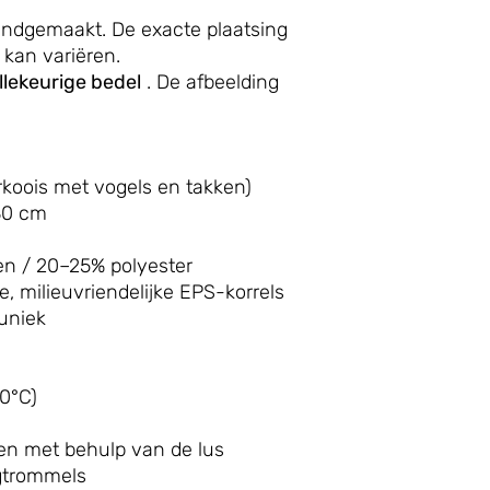
andgemaakt. De exacte plaatsing
 kan variëren.
llekeurige bedel
. De afbeelding
rkoois met vogels en takken)
30 cm
n / 20–25% polyester
 milieuvriendelijke EPS-korrels
 uniek
0°C)
en met behulp van de lus
ogtrommels