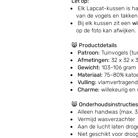
Let op:
Elk Lapcat-kussen is h
van de vogels en takken
Bij elk kussen zit een
wi
op de foto kan afwijken.
😸
Productdetails
Patroon:
Tuinvogels (tu
Afmetingen:
32 x 32 x 
Gewicht:
103–106 gram
Materiaal:
75–80% katoe
Vulling:
vlamvertragende,
Charme:
willekeurig en
😸
Onderhoudsinstructies
Alleen handwas (max. 3
Vermijd wasverzachter
Aan de lucht laten drog
Niet geschikt voor dro