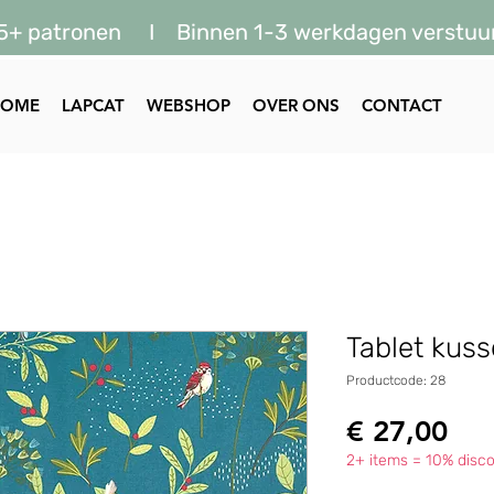
5+ patronen I Binnen 1-3 werkdagen verstuu
HOME
LAPCAT
WEBSHOP
OVER ONS
CONTACT
Tablet kuss
Productcode: 28
Prij
€ 27,00
2+ items = 10% disco