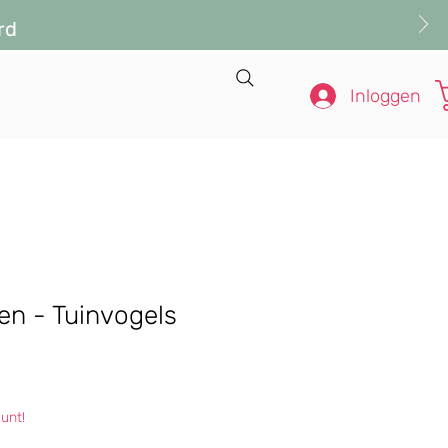
rd
Inloggen
en - Tuinvogels
s
unt!