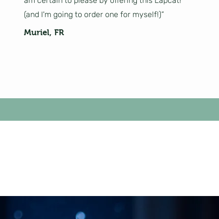
am certain to please by offering this Lapcat!
(and I'm going to order one for myself!)”
Muriel, FR