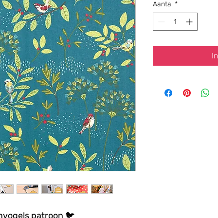
Aantal
*
I
invogels patroon
🐦