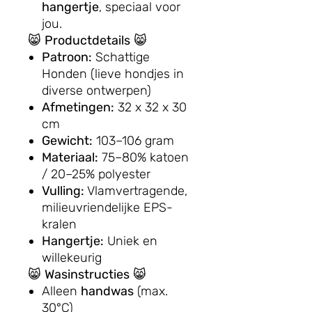
hangertje
, speciaal voor
jou.
😸
Productdetails
😸
Patroon:
Schattige
Honden (lieve hondjes in
diverse ontwerpen)
Afmetingen:
32 x 32 x 30
cm
Gewicht:
103–106 gram
Materiaal:
75–80% katoen
/ 20–25% polyester
Vulling:
Vlamvertragende,
milieuvriendelijke EPS-
kralen
Hangertje:
Uniek en
willekeurig
😸
Wasinstructies
😸
Alleen
handwas
(max.
30°C)