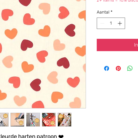
2+ items = 10% disco
Aantal
*
I
kleurde harten patroon
❤️