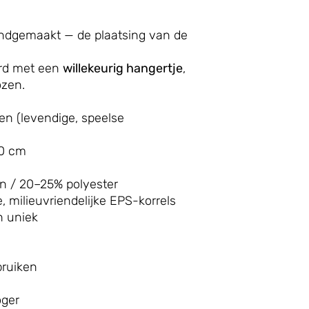
andgemaakt — de plaatsing van de
erd met een
willekeurig hangertje
,
ozen.
n (levendige, speelse
30 cm
 / 20–25% polyester
 milieuvriendelijke EPS-korrels
n uniek
ruiken
oger