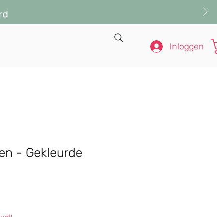
rd
Inloggen
en - Gekleurde
s