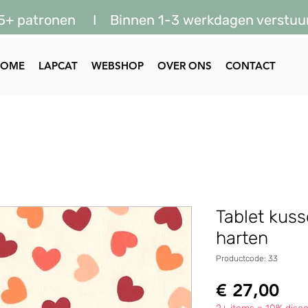
5+ patronen I Binnen 1-3 werkdagen verstuu
HOME
LAPCAT
WEBSHOP
OVER ONS
CONTACT
Tablet kuss
harten
Productcode: 33
Prij
€ 27,00