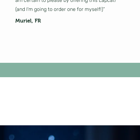
am certain to please by offering this Lapcat!
(and I'm going to order one for myself!)”
Muriel, FR