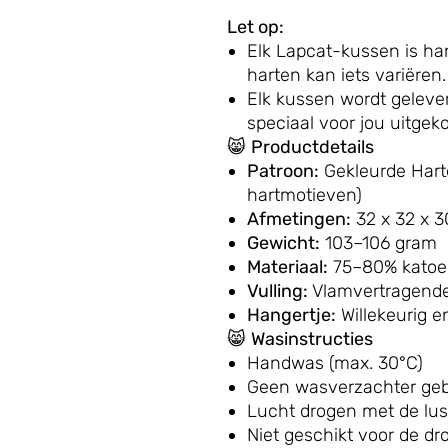
Let op:
Elk Lapcat-kussen is h
harten kan iets variëren.
Elk kussen wordt gelev
speciaal voor jou uitgek
😸
Productdetails
Patroon:
Gekleurde Harte
hartmotieven)
Afmetingen:
32 x 32 x 
Gewicht:
103–106 gram
Materiaal:
75–80% katoen
Vulling:
Vlamvertragende,
Hangertje:
Willekeurig e
😸
Wasinstructies
Handwas (max. 30°C)
Geen wasverzachter geb
Lucht drogen met de lus
Niet geschikt voor de dr